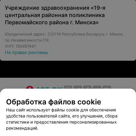
Учреждение здравоохранения «19-я
центральная районная поликлиника
Первомайского района г. Минска»
Юридический адрес: 220114 Республика Беларусь г. Минск,
пр.Независимости,119
УНП: 190497447
На правах рекламы
О проекте
Новости проекта
Размещение рекламы
Обработка файлов cookie
Медицинский маркетинг
Публичный договор
Наш сайт использует файлы cookie для обеспечения
удобства пользователей сайта, его улучшения, сбора
Пользовательское соглашение
Способы оплаты
статистики и предоставления персонализированных
Вакансии
Партнеры
рекомендаций.
Написать руководителю 103.by